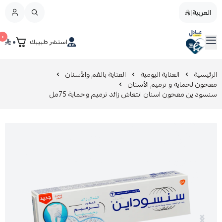
العربية
|
العربية
|
٠
٠
استشر طبيبك
القائمة الرئيسية
صيدليات عادل
تخفيضات
الرئيسية
العناية اليومية
العناية بالفم والأسنان
معجون لحماية و ترميم الأسنان
سنسوداين معجون اسنان انتعاش زائد ترميم وحماية 75مل
المدونة
عروض التوفير
العناية بالجمال
العناية بالطفل و الأم
عرض الكل
العناية اليومية
عرض الكل
مزيل طلاء الأظافر