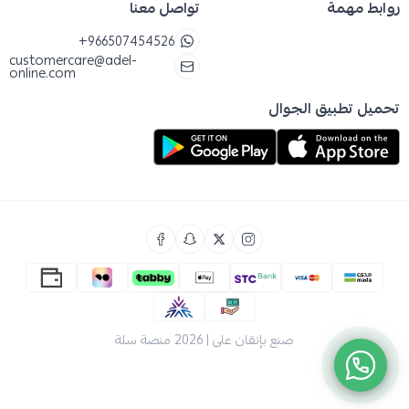
روابط مهمة
تواصل معنا
+966507454526
customercare@adel-
online.com
تحميل تطبيق الجوال
صنع بإتقان على | 2026
منصة سلة