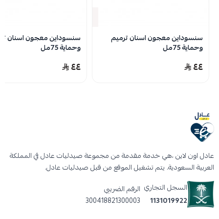
نفدت الكمية
سنسوداين معجون اسنان ترميم
سنسوداين معجون اسنان ترم
وحماية 75مل
وحماية 75مل
٤٤
٤٤
عادل اون لاين ،هي خدمة مقدمة من مجموعة صيدليات عادل في المملكة
العربية السعودية. يتم تشغيل الموقع من قبل صيدليات عادل.
السجل التجاري
الرقم الضريبي
300418821300003
1131019922