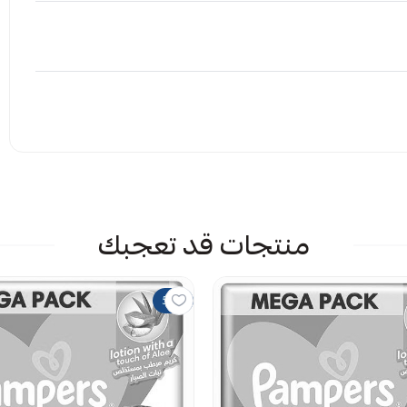
حفاض وتجعل بشرة طفلكِ جافة لساعات أطول.
يلتف، يرفس، أو ينام.
إرفاق ملف
منتجات قد تعجبك
 الملف هنا
راض
50%
يمات حاليا
عف حاجزه الطبيعي.