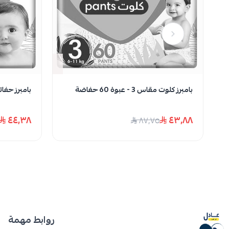
تفاعل الأملاح في البراز مع البول، مُنتِجًا أمونياً يهيّج البشرة.
الاحتكاك المستمر أو الرطوبة الزائدة.
وفي بعض الحالات، قد تكون الفطريات أو البكتيريا سببًا رئيسيًّا.
نف
بامبرز كلوت مقاس 3 - عبوة 60 حفاضة
بامبرز حفائض مقاس
نصائح ذهبية للوقاية والرعاية:
٤٤٫٣٨
٤٣٫٨٨
٨٧٫٧٥
1. غيّري حفائظ بامبي بانتظام — كل 2–3 ساعات أو فور تلوثه.
2. نظّفي بشرة طفلكِ بلطف باستخدام ماء دافئ ومنشفة ناعمة. تجنّبي الفرك.
3. تجنّبي المناديل المبللة أثناء وجود طفح — قد تحتوي على عطور أو كحول تزيد التهيج.
4. امنحي بشرته "وقت هواء" بعد كل تغيير — حتى 5–10 دقائق تكفي لتجفيف المنطقة تمامًا.
5. استخدمي كريم عازل (مثل أكسيد الزنك) كطبقة واقية قبل ارتداء الحفاض الجديد.
روابط مهمة