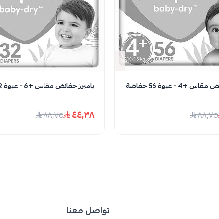
دت الكمية
نفدت الكمية
 +4 - عبوة 56 حفاضة
بامبرز حفائض مقاس +6 - عبوة 32 حفاضة
٤٤٫٣٨
٨٨٫٧٥
٨٨٫٧٥
تواصل معنا