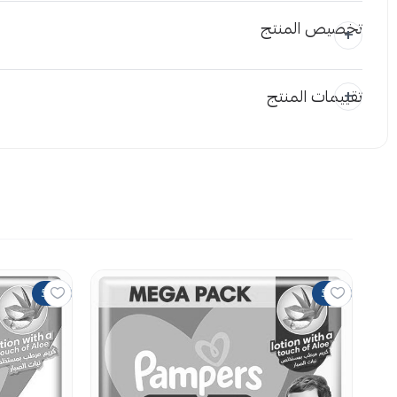
التسرّب، بينما تحافظ الحشوة المبطّنة بالكامل على تماسك ال
تخصيص المنتج
مميزات حفائظ بامبي 2​
حفائظ بامبي 2 رفيعة جدًّا، لكنها فعّالة — تناسب جسم الطفل الصغير دون انتفاخ أو ضغط.
تقييمات المنتج
شكل مستطيل لطيف يحيط بالطفل بلطف، كأنه عناق دافئ.
المرفقات
حفائظ بامبي بشرائط خلفية مرنة تمتد مع كل حركة، سواء كان 
حفائظ بامبي 2 تناسب الأطفال من 3 إلى 6 كجم — المرحلة الحساسة التي تتطلب حماية إضافية.
إضافة ملاحظة
حفائظ بامبي سانيتا​ عبوة اقتصادية (48 قطعة) لتوفير راحة البال دون القلق من النفاد.
اسحب و افلت
استع
كيف تحمي بشرة طفلكِ من طفح الحفاض؟
50%
50%
لا توجد تقي
التهاب منطقة الحفاض شائع جدًّا، وغالبًا ما ينتج عن:
بقاء البول لفترة طويلة داخل الحفاض، مما يُليّن الجلد ويض