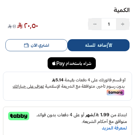
الكمية
٢٠٫٥٠
٤١
اشتري الآن
إضافة للسلة