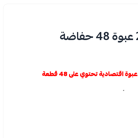
جات الراحة: جفافًا مستمرًا، نعومة تشبه القطن، وتصميمًا ذكيًّا
 الأداء. فهي مزودة بتقنية امتصاص سداسية مضغوطة توزّع السوائل بسرعة وتمنع