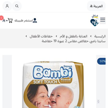
العربية
|
العربية
|
٠
٠
استشر طبيبك
القائمة الرئيسية
صيدليات عادل
تخفيضات
الرئيسية
العناية بالطفل و الأم
حفاظات الأطفال
سانيتا بامبي حفائض مقاس 2 عبوة 19 حفاضة
المدونة
50%
عروض التوفير
العناية بالجمال
العناية بالطفل و الأم
عرض الكل
العناية اليومية
عرض الكل
مزيل طلاء الأظافر