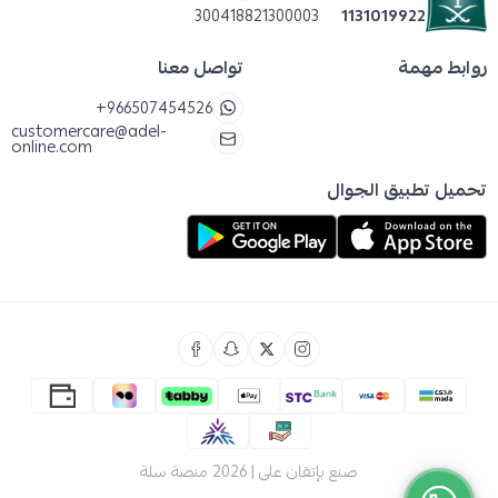
300418821300003
1131019922
روابط مهمة
تواصل معنا
+966507454526
customercare@adel-
online.com
تحميل تطبيق الجوال
صنع بإتقان على | 2026
منصة سلة