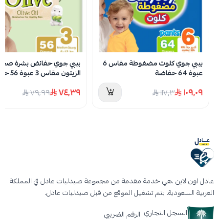
لا توجد تقييمات حاليا
بيبي جوي كلوت مضغوطة مقاس 6
بيبي جوي حفائض بشرة صحية
عبوة 64 حفاضة
الزيتون مقاس 3 عبوة 56 حفاضة
٧٤٫٣٩
١٠٩٫٠٩
٧٩٫٩٩
١١٧٫٣
عادل اون لاين ،هي خدمة مقدمة من مجموعة صيدليات عادل في المملكة
العربية السعودية. يتم تشغيل الموقع من قبل صيدليات عادل.
السجل التجاري
الرقم الضريبي