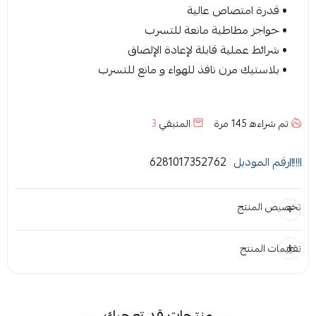
• قدرة امتصاص عالية
• حواجز مطاطية مانعة للتسرب
• شرائط عملية قابلة لإعادة الإلصاق
• بلاستيك مرن نافذ للهواء و مانع للتسرب
تم شراءه
145
مرة
المتبقي
3
رقم الموديل
6281017352762
تخصيص المنتج
تقييمات المنتج
المرفقات
إضافة ملاحظة
إرفاق ملف
منتجات قد تعجبك