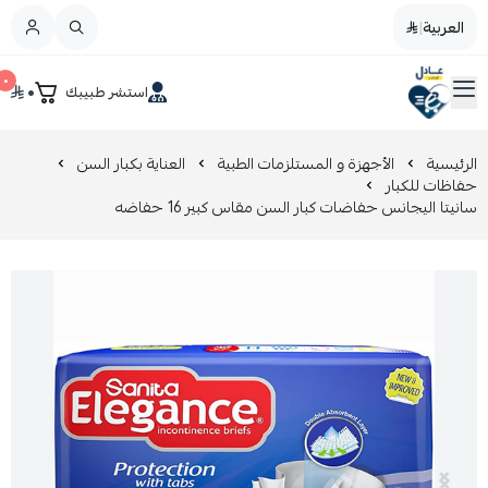
العربية
|
العربية
|
٠
٠
استشر طبيبك
القائمة الرئيسية
صيدليات عادل
تخفيضات
الرئيسية
الأجهزة و المستلزمات الطبية
العناية بكبار السن
حفاظات للكبار
سانيتا اليجانس حفاضات كبار السن مقاس كبير 16 حفاضه
المدونة
عروض التوفير
العناية بالجمال
العناية بالطفل و الأم
عرض الكل
العناية اليومية
عرض الكل
مزيل طلاء الأظافر