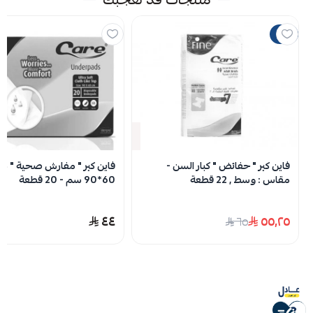
اسحب و افلت الملف هنا
15%
استعراض
لا توجد تقييمات حاليا
نفدت الكمية
فاين كير " حفائض " كبار السن -
فاين كير " مفارش صحية " م
مقاس : وسط , 22 قطعة
60*90 سم - 20 قطعة
٤٤
٥٥٫٢٥
٦٥