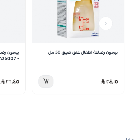
بيجون رضاعة اطفال عنق ضيق 50 مل
- PA26007
٢٦٫٤٥
٢٤٫١٥