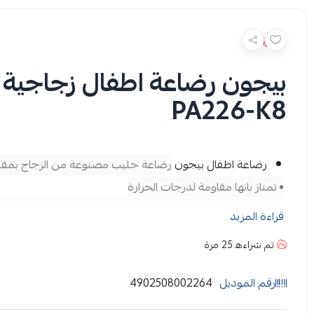
PA226-K8
رضاعة اطفال بيجون
رضاعة حليب مصنوعة من الزجاج بمق
• تمتاز بانها مقاومة لدرجات الحرارة
• فتحة تغذية مصنوعة من السيلكون الطبي تمنع تدفق الغذاء لل
قراءة المزيد
•
رضاعة اطفال بيجون بها
نظام اخراج الهواء لمنع حدوث انتفاخا
تم شراءه
25
مرة
• سهلة التنظيف ، خفيفة الوزن
• تساعد على الانتقال السهل من عملية الرضاعة الطبيعية لمرحلة ا
رقم الموديل
4902508002264