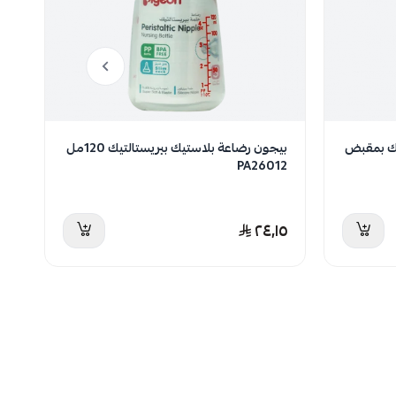
يك بمقبض
بيجون رضاعة بلاستيك بيريستالتيك 120مل
بي
PA26012
3قطع
١٥
٢٤٫١٥