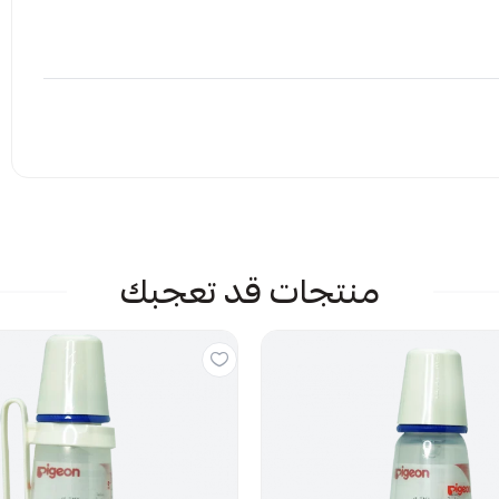
إرفاق ملف
منتجات قد تعجبك
 الملف هنا
راض
يمات حاليا