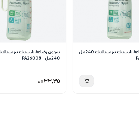
بيجون رضاعة بلاستيك بيريستالتيك 240مل
بيجون رضاعة بلاستيك بيريستالت
240مل - PA26008
٣٣٫٣٥