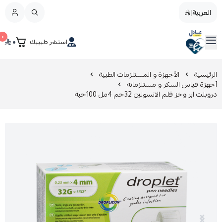
العربية
|
العربية
|
٠
٠
استشر طبيبك
القائمة الرئيسية
صيدليات عادل
تخفيضات
الرئيسية
الأجهزة و المستلزمات الطبية
أجهزة قياس السكر و مستلزماته
دروبلت ابر وخز قلم الانسولين 32جم 4مل 100حبة
المدونة
عروض التوفير
العناية بالجمال
العناية بالطفل و الأم
عرض الكل
العناية اليومية
عرض الكل
مزيل طلاء الأظافر