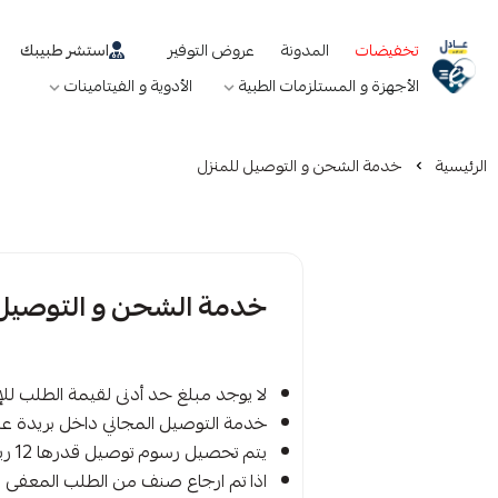
تخفيضات
المدونة
عروض التوفير
استشر طبيبك
صيدليات عادل
الأجهزة و المستلزمات الطبية
الأدوية و الفيتامينات
أجهزة تعويضية
الآم المفاصل و العضلات
العناية بكبار السن
الأدوية
حفاظات للكبار
المشدات و اربطة ضاغطة
منتجات عشبية
أدوية الزكام و الحساسية
الرئيسية
خدمة الشحن و التوصيل للمنزل
المستلزمات الطبية
الفيتامينات و المكملات الغذائ
مستلزمات العناية بالجروح
مكمل غذائي و فيتامين
أجهزة قياس الضغط
مستلزمات العناية بالحروق
تعزيز صحة الرجل
أجهزة قياس السكر و مستلزماته
معقمات و لوازم الحماية
خدمة الشحن و التوصيل 
أجهزة قياس الوزن
لاصقات طبية لخفض الحرارة -
أجهزة قياس الحرارة
الام الظهر
أجهزة تنفس و مستلزماته
لا يوجد مبلغ حد أدنى لقيمة الطلب ل
حافظات أدوية و مستلزمات
خدمة التوصيل المجاني داخل بريدة عندما يكون 
اخرى
يتم تحصيل رسوم توصيل قدرها 12 ريال اذا كانت تكلفة الطلب أقل من 100 ريال.