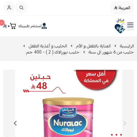
العربية
|
العربية
|
٠
٠
استشر طبيبك
القائمة الرئيسية
صيدليات عادل
تخفيضات
الرئيسية
العناية بالطفل و الأم
الحليب و أغذية الطفل
حليب من 6 شهور الى سنة
حليب نيورالاك ( 2 ) - 400 جم
المدونة
عروض التوفير
العناية بالجمال
العناية بالطفل و الأم
عرض الكل
العناية اليومية
عرض الكل
مزيل طلاء الأظافر