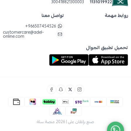
300418821300003
1131019922
الاسم:
حليب نيورالاك (2)
روابط مهمة
تواصل معنا
الوزن:
400 جم
+966507454526
الفئة:
حليب أطفال مرحلة 2
customercare@adel-
online.com
الفترة العمرية:
من 6 أشهر إلى 12 شهرًا
تحميل تطبيق الجوال
العلامة:
نيورالاك حليب أطفال
الرمز:
6281007034159
الأسئلة الشائعة
هل هذا المنتج مناسب بعد عمر 6 أشهر؟
نعم، هذا الحليب مخصص للأطفال من عمر 6 أشهر حتى
12 شهرًا.
هل يمكن أن يكون جزءًا من مرحلة إدخال الطعام
صنع بإتقان على | 2026
منصة سلة
الصلب؟