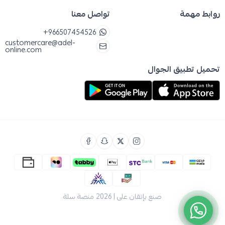
روابط مهمة
تواصل معنا
+966507454526
customercare@adel-
online.com
تحميل تطبيق الجوال
صنع بإتقان على | 2026
منصة سلة