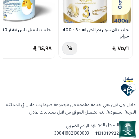
حليب نان سوبريم اتش ايه - 3 - 400
حليب بليميل بلس آية آر 400 جم
جرام
٦٤٫٩٨
٧٥٫٢١
عادل اون لاين ،هي خدمة مقدمة من مجموعة صيدليات عادل في المملكة
العربية السعودية. يتم تشغيل الموقع من قبل صيدليات عادل.
السجل التجاري
الرقم الضريبي
300418821300003
1131019922