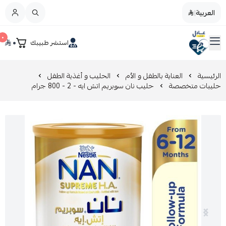
العربية
|
العربية
|
٠
٠
استشر طبيبك
القائمة الرئيسية
صيدليات عادل
تخفيضات
الرئيسية
العناية بالطفل و الأم
الحليب و أغذية الطفل
حليبات متخصصة
حليب نان سوبريم اتش ايه - 2 - 800 جرام
المدونة
عروض التوفير
العناية بالجمال
العناية بالطفل و الأم
عرض الكل
العناية اليومية
عرض الكل
مزيل طلاء الأظافر