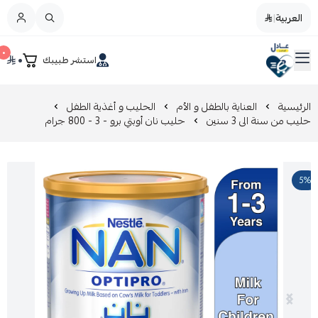
العربية
|
العربية
|
٠
٠
استشر طبيبك
القائمة الرئيسية
صيدليات عادل
تخفيضات
الرئيسية
العناية بالطفل و الأم
الحليب و أغذية الطفل
حليب من سنة الى 3 سنين
حليب نان أوبتي برو - 3 - 800 جرام
المدونة
5%
عروض التوفير
العناية بالجمال
العناية بالطفل و الأم
عرض الكل
العناية اليومية
عرض الكل
مزيل طلاء الأظافر