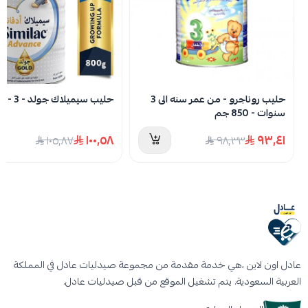
والملعقة، بشكل جيد.
لا توجد تقييمات حاليا
قم بغلي ماء الشرب النظيف لمدة 5 دقائق واتركيه
يبرد.
استخدمي المكيال الموجود داخل العبوة لقياس
الكمية المناسبة من المسحوق، وأزيلي الزائد بحافة
حليب روناجرو - من عمر سنه الى 3
حليب سيميلاك جولد - 3 - 800 جم
سنوات - 850 جم
الداخل.
١٠٠٫٥٨
٩٣٫٤١
ضعي الكمية المقررة من المسحوق في الكوب
١٠٥٫٨٧
٩٨٫٣٣
وقم بتحريكه حتى يذوب تمامًا.
بعد الاستخدام، قم بتخزين الملعقة داخل العلبة
كما هو موضح في الصورة.
أغلقي العلبة بإحكام بعد كل استخدام واحفظيها
في مكان بارد وجاف.
عادل اون لاين ،هي خدمة مقدمة من مجموعة صيدليات عادل في المملكة
للحفاظ على فوائد البيفيدوس، اتركي الماء المغلي
العربية السعودية. يتم تشغيل الموقع من قبل صيدليات عادل.
لفترة قبل إضافة الحليب.