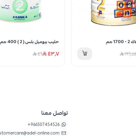
دت الكمية
17 جم
حليب بيوميل بلس ( 2 ) 400 جم
٤٣٫٧
٤٦
١٩٦٫٥
تواصل معنا
+966507454526
stomercare@adel-online.com