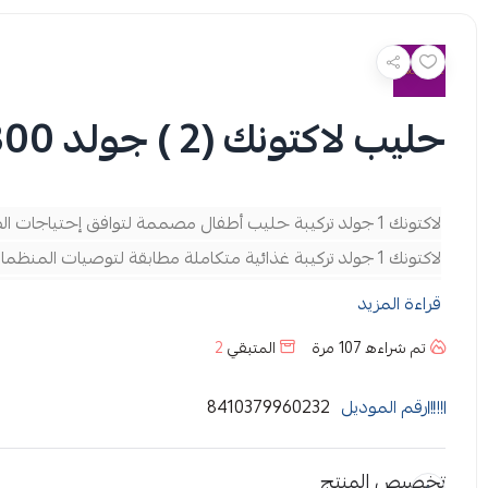
حليب لاكتونك (2 ) جولد 800 جم
لاكتونك 1 جولد تركيبة حليب أطفال مصممة لتوافق إحتياجات الطفل الغذائية من الولادة وحتى عمر 6 أشهر
لاكتونك 1 جولد تركيبة غذائية متكاملة مطابقة لتوصيات المنظمات العالمية والأبحاث العلمية الحديثة لغذاء الرضع
لاكتونك 1 جولد يتركب من أكثر من 40 عنصر غذائي لكل عنصر وظيفة مميزة
قراءة المزيد
تم شراءه
107
مرة
المتبقي
2
فركتو اوليجوساكاريدز , زنك , سيلينيوم و مجموعة متميزة من ال
رقم الموديل
8410379960232
كما تساعد هذه المكونات في دعم التطورات العقلية والبصرية والم
تخصيص المنتج