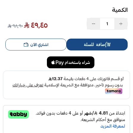
الكمية
٤٩٫٤٥
٩٨٫٩٠
اشتري الآن
إضافة للسلة