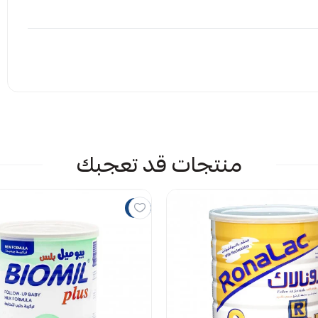
إرفاق ملف
منتجات قد تعجبك
 الملف هنا
راض
5%
يمات حاليا