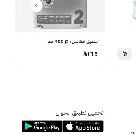
ابتاميل ادفانس ( 2) 900 جم
سي
٣
١١٦٫٤١
تحميل تطبيق الجوال
cu