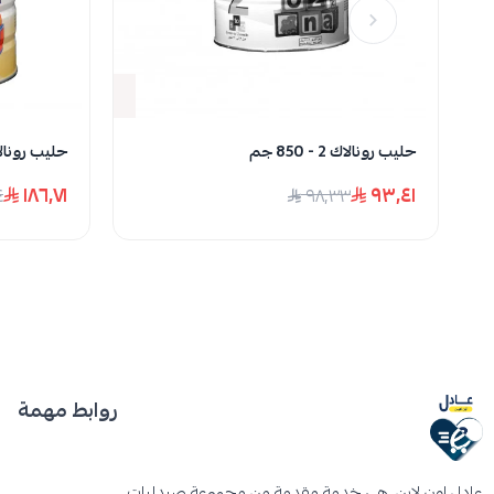
نف
حليب رونالاك 2 - 850 جم
حليب رونالاك 2 - 00
١٨٦٫٧١
٩٣٫٤١
٤
٩٨٫٣٣
روابط مهمة
عادل اون لاين ،هي خدمة مقدمة من مجموعة صيدليات