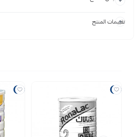
تقييمات المنتج
المرفقات
إضافة ملاحظة
اسحب و افلت
استع
5%
5%
لا توجد تقي