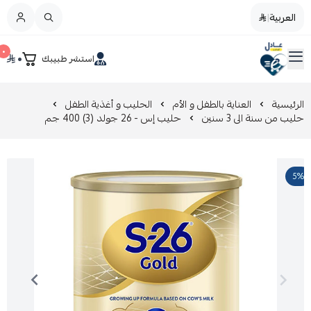
العربية
|
العربية
|
٠
٠
استشر طبيبك
القائمة الرئيسية
صيدليات عادل
تخفيضات
الرئيسية
العناية بالطفل و الأم
الحليب و أغذية الطفل
حليب من سنة الى 3 سنين
حليب إس - 26 جولد (3) 400 جم
المدونة
5%
عروض التوفير
العناية بالجمال
العناية بالطفل و الأم
عرض الكل
العناية اليومية
عرض الكل
مزيل طلاء الأظافر