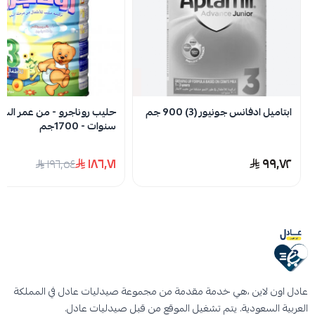
حليب s26 رقم 3
مناسب للأطفال من سنة إلى ثلاث
سنوات.
لا توجد تقييمات حاليا
تعليمات استخدام حليب اس ٢٦ رقم ٣ ٤٠٠
جرام :
نفدت الكمية
قبل استخدام حليب s26 رقم 3، اغسلي الرضاعة
وكل أجزائها جيدًا للتخلص من بقايا الرضاعة
ابتاميل ادفانس جونيور (3) 900 جم
سنوات - 1700جم
السابقة.
اغلي الرضاعة وكل أجزائها لمدة خمس دقائق
١٨٦٫٧١
٩٩٫٧٢
١٩٦٫٥٤
واتركيها مغطاة حتى الاستخدام.
اغلي ماء الشرب لمدة خمس دقائق واتركيه حتى
يبرد.
صبي الماء في الرضاعة وفقًا للكمية المحددة في
جدول التغذية.
استخدمي المكيال المرفق مع عبوة حليب s26
عادل اون لاين ،هي خدمة مقدمة من مجموعة صيدليات عادل في المملكة
العربية السعودية. يتم تشغيل الموقع من قبل صيدليات عادل.
رقم 3 وقمي بإزالة الكمية الزائدة.