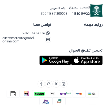
أضيفي الكمية المحددة في جدول التغذية.
السجل التجاري
الرقم الضريبي
قم برج الرضاعة حتى يذوب المحتوى تمامًا.
300418821300003
1131019922
أغلقي العبوة بإحكام واحتفظي بها في مكان بارد
روابط مهمة
تواصل معنا
وجاف، واستخدميها خلال أربعة أسابيع من تاريخ
+966507454526
الفتح.
customercare@adel-
online.com
تحذيرات واحتياطات حليب اس ٢٦ رقم ٣ :
تحميل تطبيق الجوال
يحتوي على الحليب، الصويا، والسمك.
تحذير: قم بتحضير رضعة واحدة في كل مرة.
قم بتغذية طفلك على الفور واتبع التعليمات بدقة.
لا تحتفظ بالرضعة المتبقية، تخلص من الكمية
الزائدة.
احمل طفلك دائمًا أثناء إعطائه الرضعة، تركه وحيدًا