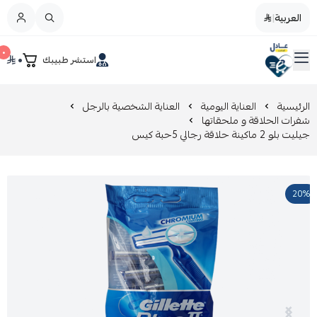
العربية
|
العربية
|
٠
٠
استشر طبيبك
القائمة الرئيسية
صيدليات عادل
تخفيضات
الرئيسية
العناية اليومية
العناية الشخصية بالرجل
شفرات الحلاقة و ملحقاتها
جيليت بلو 2 ماكينة حلاقة رجالي 5حبة كيس
المدونة
عروض التوفير
20%
العناية بالجمال
العناية بالطفل و الأم
عرض الكل
العناية اليومية
عرض الكل
مزيل طلاء الأظافر