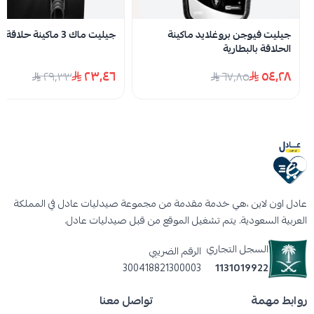
نفدت الكمية
صعوداً إلي خط الفك لحمايتك وتقليل من الجروح التي
جيليت فيوجن بروغلايد ماكينة
جيليت ماك 3 ماكينة حلاقة للرجال
تحدث أثناء عملية الحلاقة.
الحلاقة بالبطارية
• يمكنك محاولة شد الجلد بيدك الأخري بشكل بسيط
٢٣٫٤٦
٥٤٫٢٨
٢٩٫٣٣
٦٧٫٨٥
لتجعله مشدود مما يجعلك تحصل علي حلاقة أسهل
وأفضل.
• قم بتنظيف خفيف للشفرات بالماء مع كل مرة؛ حتى لا
تنسد بالشعر وتجعل عملية الحلاقة صعبة ومؤلمة.
عادل اون لاين ،هي خدمة مقدمة من مجموعة صيدليات عادل في المملكة
العربية السعودية. يتم تشغيل الموقع من قبل صيدليات عادل.
السجل التجاري
الرقم الضريبي
300418821300003
1131019922
روابط مهمة
تواصل معنا