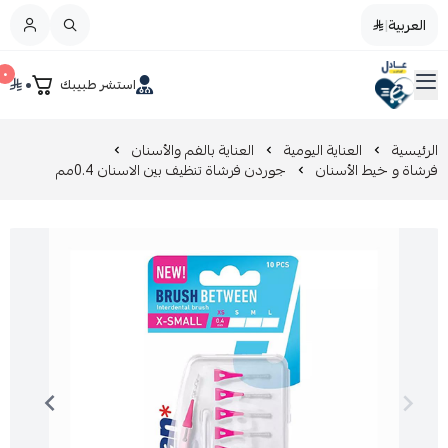
العربية
|
العربية
|
٠
٠
استشر طبيبك
القائمة الرئيسية
صيدليات عادل
تخفيضات
الرئيسية
العناية اليومية
العناية بالفم والأسنان
فرشاة و خيط الأسنان
جوردن فرشاة تنظيف بين الاسنان 0.4مم
المدونة
عروض التوفير
العناية بالجمال
العناية بالطفل و الأم
عرض الكل
العناية اليومية
عرض الكل
عدسات يومية