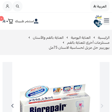
العربية
|
العربية
|
٠
٠
استشر طبيبك
القائمة الرئيسية
صيدليات عادل
تخفيضات
الرئيسية
العناية اليومية
العناية بالفم والأسنان
مستلزمات أخرى للعناية بالفم
بيوريبير جل مزيل لحساسية الاسنان 75مل
المدونة
عروض التوفير
العناية بالجمال
العناية بالطفل و الأم
عرض الكل
العناية اليومية
عرض الكل
مزيل طلاء الأظافر