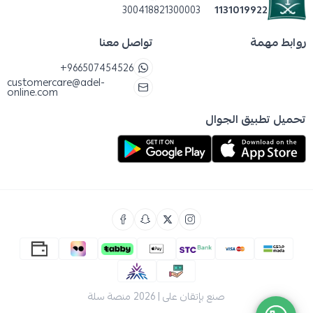
300418821300003
1131019922
روابط مهمة
تواصل معنا
+966507454526
customercare@adel-
online.com
تحميل تطبيق الجوال
صنع بإتقان على | 2026
منصة سلة