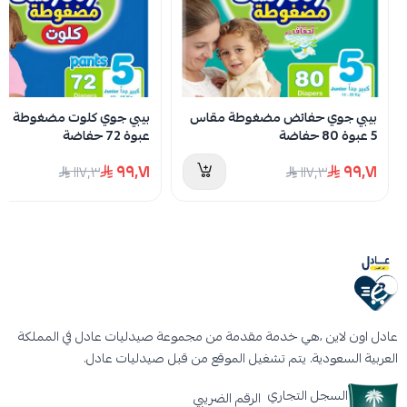
لا توجد تقييمات حاليا
بيبي جوي حفائض مضغوطة مقاس
5 عبوة 80 حفاضة
عبوة 72 حفاضة
٩٩٫٧١
٩٩٫٧١
١١٧٫٣
١١٧٫٣
عادل اون لاين ،هي خدمة مقدمة من مجموعة صيدليات عادل في المملكة
العربية السعودية. يتم تشغيل الموقع من قبل صيدليات عادل.
السجل التجاري
الرقم الضريبي