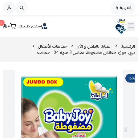
العربية
|
العربية
|
٠
٠
استشر طبيبك
القائمة الرئيسية
صيدليات عادل
تخفيضات
الرئيسية
العناية بالطفل و الأم
حفاظات الأطفال
بيبي جوي حفائض مضغوطة مقاس 3 عبوة 104 حفاضة
المدونة
15%
عروض التوفير
العناية بالجمال
العناية بالطفل و الأم
عرض الكل
العناية اليومية
عرض الكل
مزيل طلاء الأظافر