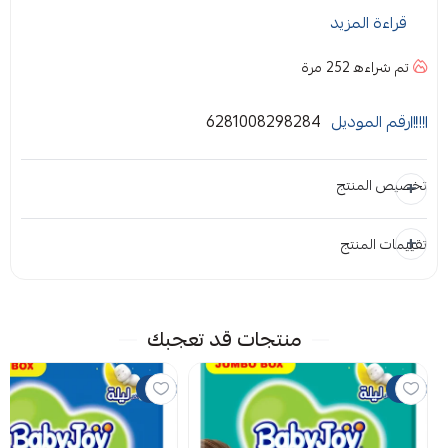
مضغوطة لجفاف تام>/p>>p>ملمس
قراءة المزيد
قطني>/p>>p>امتصاص حتى 6 اكواب لمنع
تم شراءه
252
مرة
التسرب>/p>>p>خصر مطاطي لمنع التسرب
الخلفي>/p>>p>خاصية التنفس الفريدة >/p>
رقم الموديل
6281008298284
تخصيص المنتج
تقييمات المنتج
المرفقات
إضافة ملاحظة
إرفاق ملف
منتجات قد تعجبك
اسحب و افلت الملف هنا
15%
15%
استعراض