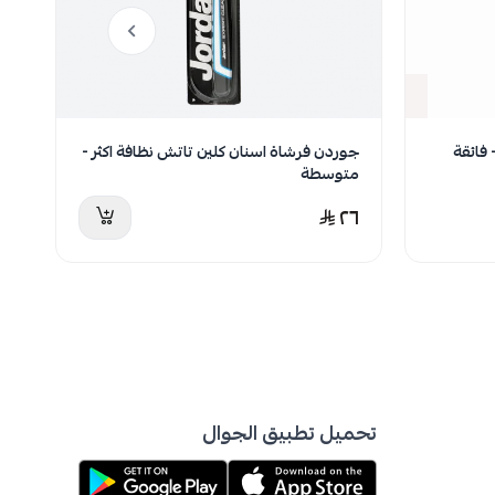
نفدت الكمية
فائقة
جوردن فرشاة اسنان كلين تاتش نظافة اكثر -
متوسطة
مت
٤
٢٦
تحميل تطبيق الجوال