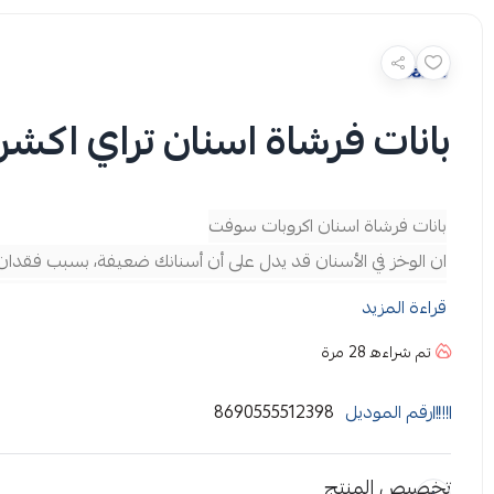
بانات فرشاة اسنان تراي اكشن
بانات فرشاة اسنان اكروبات سوفت
ان الوخز في الأسنان قد يدل على أن أسنانك ضعيفة، بسبب فقدان الم
فرشاة أسنان بانات تناسب الذين يعانون من الأسنان الحساسة وذل
قراءة المزيد
والشعيرات الداخلية الملتوية.
تم شراءه
28
مرة
فرشاة الأسنان بانات حماية متكاملة تساعد على تنظيف المينا واللثة
رقم الموديل
8690555512398
تخصيص المنتج