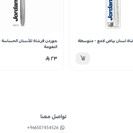
دت الكمية
اة اسنان بياض لامع - متوسطة
جوردن فرشاة للأسنان الحساسة - 
النعومة
٢٣
تواصل معنا
+966507454526