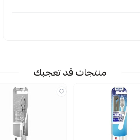
إرفاق ملف
منتجات قد تعجبك
 الملف هنا
راض
يمات حاليا