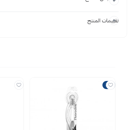
تقييمات المنتج
المرفقات
إضافة ملاحظة
اسحب و افلت
استع
25%
لا توجد تقي