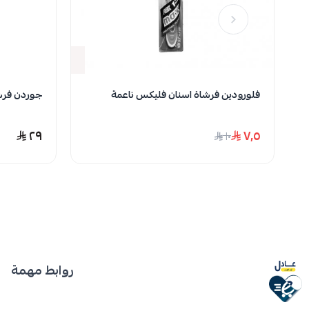
نف
فلورودين فرشاة اسنان فليكس ناعمة
جوردن فرش
٢٩
٧٫٥
١٠
روابط مهمة