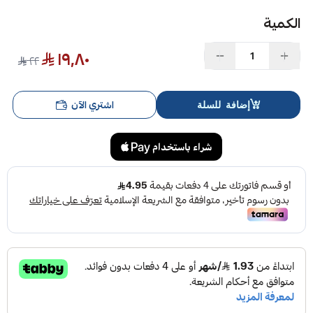
الكمية
١٩٫٨٠
٢٢
اشتري الآن
إضافة للسلة