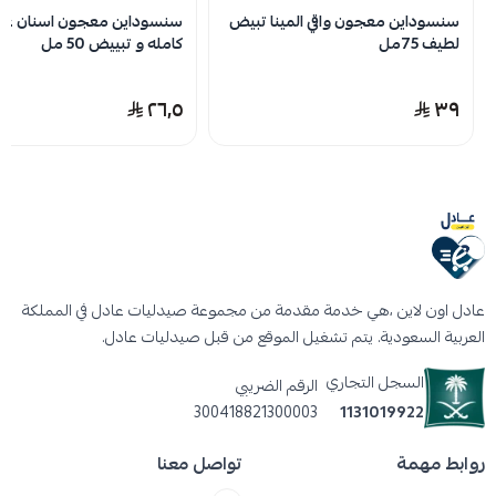
سنسوداين معجون واقي المينا تبيض
سنسوداين معجون اسنان عناي
لطيف 75مل
كامله و تبييض 50 مل
٢٦٫٥
٣٩
عادل اون لاين ،هي خدمة مقدمة من مجموعة صيدليات عادل في المملكة
العربية السعودية. يتم تشغيل الموقع من قبل صيدليات عادل.
السجل التجاري
الرقم الضريبي
300418821300003
1131019922
روابط مهمة
تواصل معنا