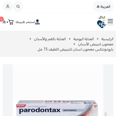
العربية
|
العربية
|
٠
٠
استشر طبيبك
القائمة الرئيسية
صيدليات عادل
تخفيضات
الرئيسية
العناية اليومية
العناية بالفم والأسنان
معجون لتبييض الأسنان
بارودونتكس معجون اسنان للتبييض اللطيف 75 مل
المدونة
عروض التوفير
العناية بالجمال
العناية بالطفل و الأم
عرض الكل
العناية اليومية
عرض الكل
مزيل طلاء الأظافر