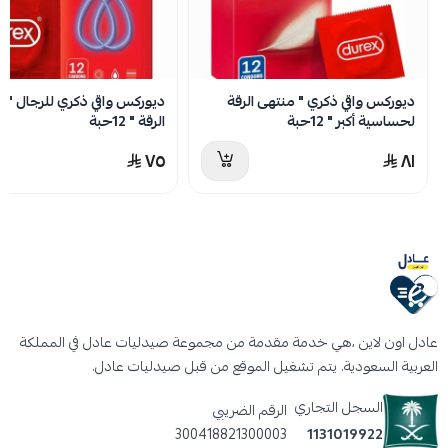
مشحم خصيصاً لتحقيق أقصى درجات المتعة.
مصنوع من اللاتكس عالي الجودة.
رائحة منخفضة من اللاتكس.
ديوركس واقي ذكري " منتهى الرقة
ديوركس واقي ذكري للرجال " م
الترا واقي ذكري فراوله : برائحه الفراولة الطبيعية.
لحساسية أكبر " 12حبة
الرقة " 12حبة
تعليمات استخدام واقي ذكري فراوله الترا
٧٥
٨١
فتح العبوة بعناية: بأيدٍ نظيفة.
تجنب العض أو استخدام المقص: لفتح العبوة
لتجنب تمزيق الواقي.
ضغط الواقي: لضمان خروج الهواء.
وضع الواقي وإنزاله: بسلاسة حتى يغطي كامل
عادل اون لاين ،هي خدمة مقدمة من مجموعة صيدليات عادل في المملكة
العربية السعودية. يتم تشغيل الموقع من قبل صيدليات عادل.
القضيب.
بعد الانتهاء: اربط الواقي وتخلص منه بعيداً.
السجل التجاري
الرقم الضريبي
300418821300003
1131019922