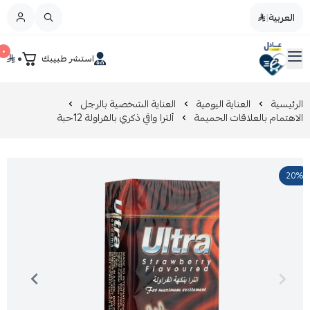
العربية
|
العربية
|
٠
٠
استشر طبيبك
القائمة الرئيسية
صيدليات عادل
تخفيضات
الرئيسية
العناية اليومية
العناية الشخصية بالرجل
الاهتمام بالعلاقات الحميمة
ألترا واقي ذكري بالفراولة 12حبة
المدونة
20%
عروض التوفير
العناية بالجمال
العناية بالطفل و الأم
عرض الكل
العناية اليومية
عرض الكل
مزيل طلاء الأظافر