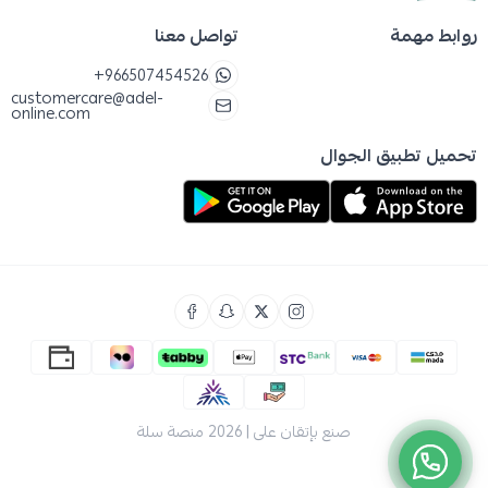
روابط مهمة
تواصل معنا
+966507454526
customercare@adel-
online.com
تحميل تطبيق الجوال
صنع بإتقان على | 2026
منصة سلة